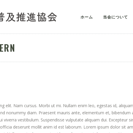
ホーム
当会について
DERN
ng elit. Nam cursus. Morbi ut mi. Nullam enim leo, egestas id, aliqua
fend nonummy diam. Praesent mauris ante, elementum et, bibendum a
dui viverra vestibulum. Suspendisse vulputate aliquam dui. Excepteur si
 officia deserunt mollit anim id est laborum. Lorem ipsum dolor sit am