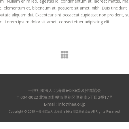
t mi. Nullam enim leo, egestas id, condimentum at, laoreet mattis, ma
 elementum et, bibendum at, posuere sit amet, nibh. Duis tincidunt
putate aliquam dui. Excepteur sint occaecat cupidatat non proident, su
um. Lorem ipsum dolor sit amet, consectetuer adipiscing elit.
一般社団法人 北海道e-bike普及推進協会
〒004-0022 北海道札幌市厚別区厚別南5丁目2番17号
E-mail : info@hea.or.jp
Copyright © 2019 一般社団法人 北海道 e-bike 普及推進協会 All Rights Reserved.