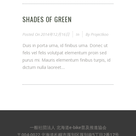
SHADES OF GREEN
Posted On
2014年12月16日
In
By
Projectkoo
Duis in porta urna, id finibus urna. Donec ut
felis vel felis volutpat elementum proin sed
purus mi. Mauris elementum finibus turpis, id
dictum nulla laoreet....
一般社団法人 北海道e-bike普及推進協会
〒004-0022 北海道札幌市厚別区厚別南5丁目2番17号