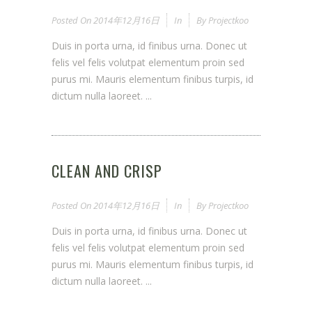
Posted On
2014年12月16日
In
By
Projectkoo
Duis in porta urna, id finibus urna. Donec ut
felis vel felis volutpat elementum proin sed
purus mi. Mauris elementum finibus turpis, id
dictum nulla laoreet. ...
CLEAN AND CRISP
Posted On
2014年12月16日
In
By
Projectkoo
Duis in porta urna, id finibus urna. Donec ut
felis vel felis volutpat elementum proin sed
purus mi. Mauris elementum finibus turpis, id
dictum nulla laoreet. ...