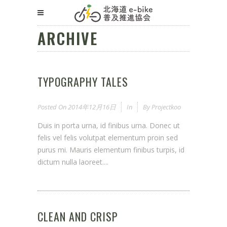
ARCHIVE
TYPOGRAPHY TALES
Posted On
2014年12月16日
In
By
Projectkoo
Duis in porta urna, id finibus urna. Donec ut
felis vel felis volutpat elementum proin sed
purus mi. Mauris elementum finibus turpis, id
dictum nulla laoreet....
CLEAN AND CRISP